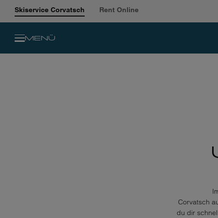
Skiservice Corvatsch
Rent Online
MENÜ
I
Corvatsch au
du dir schne