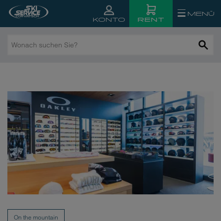
MENÜ
RENT
KONTO
Wonach
suchen
Sie?
On the mountain