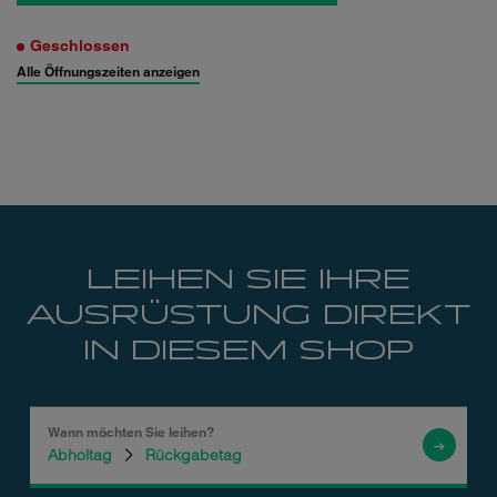
Geschlossen
Alle Öffnungszeiten anzeigen
LEIHEN SIE IHRE
AUSRÜSTUNG DIREKT
IN DIESEM SHOP
Wann möchten Sie leihen?
Wo möchten Sie leihen?
Abholtag
Rückgabetag
Suche
nach