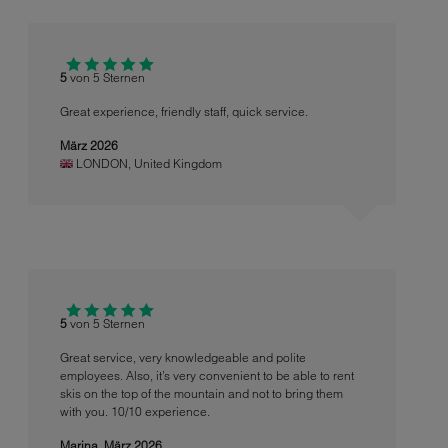
5
von 5 Sternen
Great experience, friendly staff, quick service.
März 2026
LONDON
,
United Kingdom
5
von 5 Sternen
Great service, very knowledgeable and polite
employees. Also, it’s very convenient to be able to rent
skis on the top of the mountain and not to bring them
with you. 10/10 experience.
Marina,
März 2026