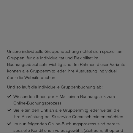
Bangladesh
DIE INDIVIDUELLE
GRUPPENBUCHUNG
Barbados
Belarus
Speziell für Firmenausflüge
Belgium
Unsere individuelle Gruppenbuchung richtet sich speziell an
Gruppen, für die Individualität und Flexibilität im
Belize
Buchungsablauf sehr wichtig sind. Im Rahmen dieser Variante
können alle Gruppenmitglieder ihre Ausrüstung individuell
Benin
über die Website buchen.
Bermuda
Und so läuft die individuelle Gruppenbuchung ab:
Wir senden Ihnen per E-Mail einen Buchungslink zum
Bhutan
Online-Buchungsprozess
Sie leiten den Link an alle Gruppenmitglieder weiter, die
Bolivia
ihre Ausrüstung bei Skiservice Corvatsch mieten möchten
Im nun folgenden Online-Buchungsprozess sind bereits
Bosnia And Herzegovina
spezielle Konditionen vorausgewählt (Zeitraum, Shop und