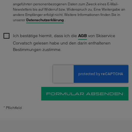
Anguilla
angeführten personenbezogenen Daten zum Zweck eines E-Mail-
26
27
28
29
30
31
1
Newsletters bis auf Widerruf bzw. Widerspruch zu. Eine Weitergabe an
Antarctica
andere Empfänger erfolgt nicht. Weitere Informationen finden Sie in
2
3
4
5
6
7
8
unserer
Datenschutzerklärung
.
Antigua And Barbuda
Ich bestätige hiermit, dass ich die
von Skiservice
AGB
NÄCHSTER
Argentina
Corvatsch gelesen habe und den darin enthaltenen
MONAT
Bestimmungen zustimme.
Armenia
Aruba
Australia
FORMULAR ABSENDEN
Azerbaijan
*
Pflichtfeld
Bahamas
Bahrain