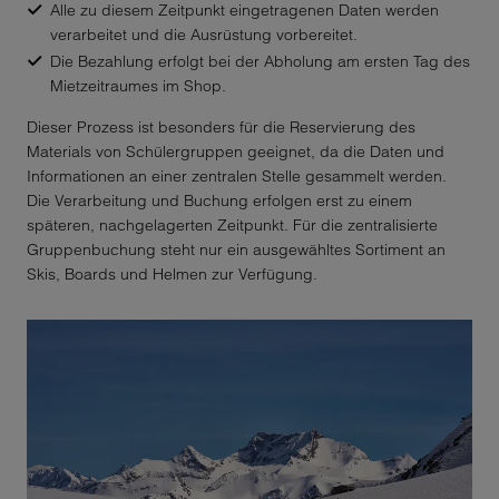
Alle zu diesem Zeitpunkt eingetragenen Daten werden
Czech Republic
verarbeitet und die Ausrüstung vorbereitet.
Die Bezahlung erfolgt bei der Abholung am ersten Tag des
Denmark
Mietzeitraumes im Shop.
Djibouti
Dieser Prozess ist besonders für die Reservierung des
Materials von Schülergruppen geeignet, da die Daten und
Dominica
Informationen an einer zentralen Stelle gesammelt werden.
Die Verarbeitung und Buchung erfolgen erst zu einem
Dominican Republic
späteren, nachgelagerten Zeitpunkt. Für die zentralisierte
Gruppenbuchung steht nur ein ausgewähltes Sortiment an
Skis, Boards und Helmen zur Verfügung.
Ecuador
Egypt
El Salvador
Equatorial Guinea
Eritrea