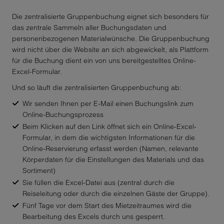
Colombia
Die zentralisierte Gruppenbuchung eignet sich besonders für
Comoros
das zentrale Sammeln aller Buchungsdaten und
personenbezogenen Materialwünsche. Die Gruppenbuchung
Congo
wird nicht über die Website an sich abgewickelt, als Plattform
für die Buchung dient ein von uns bereitgestelltes Online-
Congo, The Democratic
Excel-Formular.
Republic Of The
Und so läuft die zentralisierten Gruppenbuchung ab:
Cook Islands
Wir senden Ihnen per E-Mail einen Buchungslink zum
Online-Buchungsprozess
Costa Rica
Beim Klicken auf den Link öffnet sich ein Online-Excel-
Formular, in dem die wichtigsten Informationen für die
Cote D'ivoire
Online-Reservierung erfasst werden (Namen, relevante
Körperdaten für die Einstellungen des Materials und das
Croatia
Sortiment)
Sie füllen die Excel-Datei aus (zentral durch die
Cuba
Reiseleitung oder durch die einzelnen Gäste der Gruppe).
Fünf Tage vor dem Start des Mietzeitraumes wird die
Cyprus
Bearbeitung des Excels durch uns gesperrt.