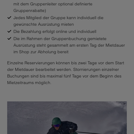
mit dem Gruppenleiter optional definierte
Botswana
Gruppenrabatte)
Jedes Mitglied der Gruppe kann individuell die
Bouvet Island
gewünschte Ausrüstung mieten
Die Bezahlung erfolgt online und individuell
Brazil
Die im Rahmen der Gruppenbuchung gemietete
Ausrüstung steht gesammelt am ersten Tag der Mietdauer
British Indian Ocean
im Shop zur Abholung bereit
Territory
Einzelne Reservierungen können bis zwei Tage vor dem Start
Brunei Darussalam
der Mietdauer bearbeitet werden. Stornierungen einzelner
Buchungen sind bis maximal fünf Tage vor dem Beginn des
Bulgaria
Mietzeitraums möglich.
Burkina Faso
Burundi
Cambodia
Cameroon