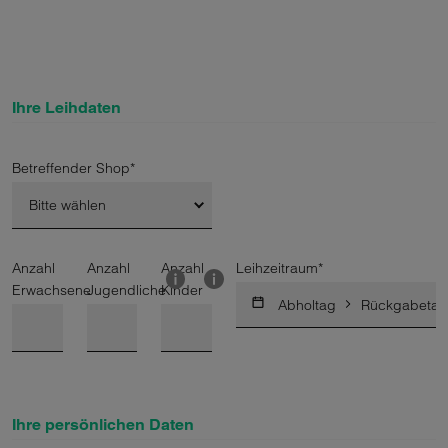
Ihre Leihdaten
Betreffender Shop
*
Bitte wählen
Main Stores:
Anzahl
Anzahl
Anzahl
Leihzeitraum
*
Erwachsene
Jugendliche
Kinder
Silvaplana-Surlej
Abholtag
Rückgabetag
Silvaplana
St. Moritz Dorf
Ihre persönlichen Daten
Pontresina