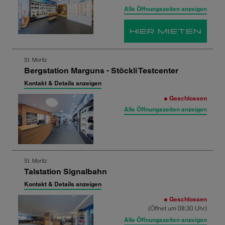
Alle Öffnungszeiten anzeigen
HIER MIETEN
Zum
St. Moritz
Bergstation Marguns - Stöckli Testcenter
nächsten
Shop-
Kontakt & Details anzeigen
Ergebnis
Geschlossen
springen
Alle Öffnungszeiten anzeigen
Zum
St. Moritz
Talstation Signalbahn
nächsten
Shop-
Kontakt & Details anzeigen
Ergebnis
Geschlossen
springen
(Öffnet um 08:30 Uhr)
Alle Öffnungszeiten anzeigen