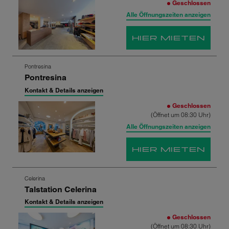
Geschlossen
springen
Alle Öffnungszeiten anzeigen
HIER MIETEN
Zum
Pontresina
Pontresina
nächsten
Shop-
Kontakt & Details anzeigen
Ergebnis
Geschlossen
springen
(Öffnet um 08:30 Uhr)
Alle Öffnungszeiten anzeigen
HIER MIETEN
Zum
Celerina
Talstation Celerina
nächsten
Shop-
Kontakt & Details anzeigen
Ergebnis
Geschlossen
springen
(Öffnet um 08:30 Uhr)