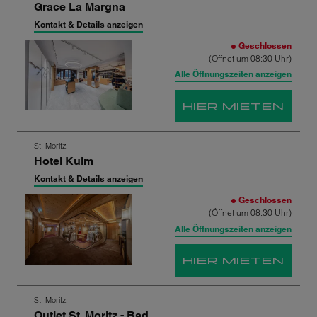
Grace La Margna
nächsten
Shop-
Kontakt & Details anzeigen
Ergebnis
Geschlossen
springen
(Öffnet um 08:30 Uhr)
Alle Öffnungszeiten anzeigen
HIER MIETEN
Zum
St. Moritz
Hotel Kulm
nächsten
Shop-
Kontakt & Details anzeigen
Ergebnis
Geschlossen
springen
(Öffnet um 08:30 Uhr)
Alle Öffnungszeiten anzeigen
HIER MIETEN
Zum
St. Moritz
Outlet St. Moritz - Bad