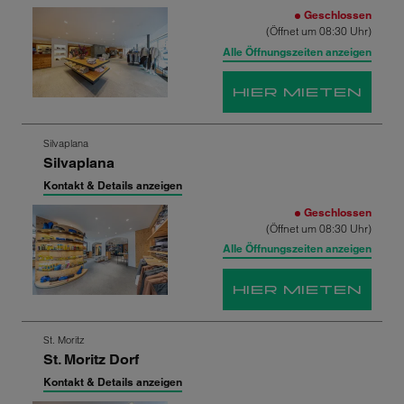
Ergebnis
Geschlossen
springen
(Öffnet um 08:30 Uhr)
Alle Öffnungszeiten anzeigen
HIER MIETEN
Zum
Silvaplana
Silvaplana
nächsten
Shop-
Kontakt & Details anzeigen
Ergebnis
Geschlossen
springen
(Öffnet um 08:30 Uhr)
Alle Öffnungszeiten anzeigen
HIER MIETEN
Zum
St. Moritz
St. Moritz Dorf
nächsten
Shop-
Kontakt & Details anzeigen
Ergebnis