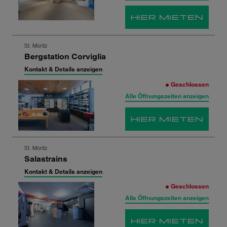
HIER MIETEN
Zum
St. Moritz
Bergstation Corviglia
nächsten
Shop-
Kontakt & Details anzeigen
Ergebnis
Geschlossen
springen
Alle Öffnungszeiten anzeigen
HIER MIETEN
Zum
St. Moritz
Salastrains
nächsten
Shop-
Kontakt & Details anzeigen
Ergebnis
Geschlossen
springen
Alle Öffnungszeiten anzeigen
HIER MIETEN