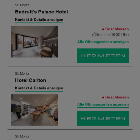
Zum
St. Moritz
Badrutt's Palace Hotel
nächsten
Shop-
Kontakt & Details anzeigen
Ergebnis
Geschlossen
springen
(Öffnet um 08:30 Uhr)
Alle Öffnungszeiten anzeigen
HIER MIETEN
Zum
St. Moritz
Hotel Carlton
nächsten
Shop-
Kontakt & Details anzeigen
Ergebnis
Geschlossen
springen
Alle Öffnungszeiten anzeigen
HIER MIETEN
Zum
St. Moritz