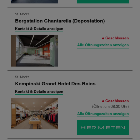
Zum
St. Moritz
Bergstation Chantarella (Depostation)
nächsten
Shop-
Kontakt & Details anzeigen
Ergebnis
Geschlossen
springen
Alle Öffnungszeiten anzeigen
Zum
St. Moritz
Kempinski Grand Hotel Des Bains
nächsten
Shop-
Kontakt & Details anzeigen
Ergebnis
Geschlossen
springen
(Öffnet um 08:30 Uhr)
Alle Öffnungszeiten anzeigen
HIER MIETEN