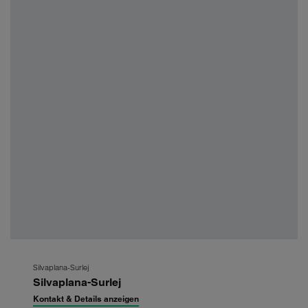
Zum
Silvaplana-Surlej
Silvaplana-Surlej
nächsten
Shop-
Kontakt & Details anzeigen