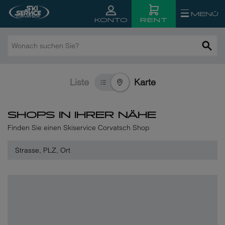
ps
MENÜ
RENT
KONTO
Wonach
von
suchen
Sie?
ps
Liste
Karte
SHOPS IN IHRER NÄHE
Finden Sie einen Skiservice Corvatsch Shop
Strasse,
G
PLZ,
R
Ort
.