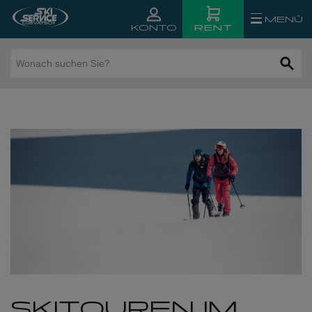
MENÜ
RENT
KONTO
Wonach
suchen
Sie?
SKITOUREN IM