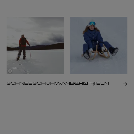
©
Alec Moore
SCHNEESCHUHWANDERN
SCHLITTELN