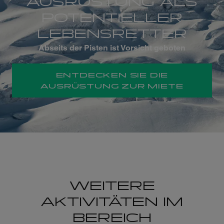
AUSRÜSTUNG ALS
POTENTIELLER
LEBENSRETTER
Abseits der Pisten ist Vorsicht geboten
ENTDECKEN SIE DIE
AUSRÜSTUNG ZUR MIETE
WEITERE
AKTIVITÄTEN IM
BEREICH