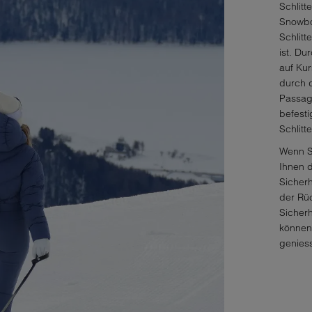
Schlitt
Snowbo
Schlitt
ist. Du
auf Kur
durch 
Passage
befesti
Schlitt
Wenn Si
Ihnen d
Sicherh
der Rüc
Sicherh
können 
genies