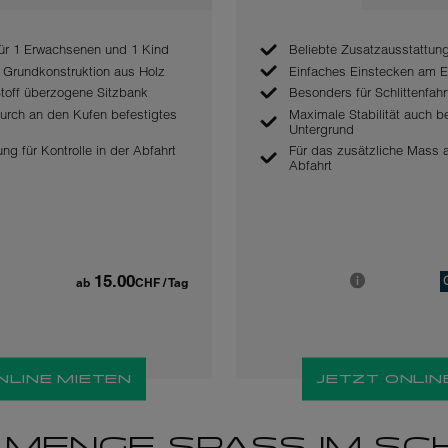
 für 1 Erwachsenen und 1 Kind
Beliebte Zusatzausstattung
e Grundkonstruktion aus Holz
Einfaches Einstecken am E
toff überzogene Sitzbank
Besonders für Schlittenfah
urch an den Kufen befestigtes
Maximale Stabilität auch b
Untergrund
ung für Kontrolle in der Abfahrt
Für das zusätzliche Mass a
Abfahrt
15.00
ab
CHF
/ Tag
NLINE MIETEN
JETZT ONLIN
E MENGE SPASS IM SC