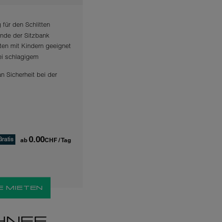
 für den Schlitten
nde der Sitzbank
rten mit Kindern geeignet
ei schlagigem
n Sicherheit bei der
0.00
Gratis
ab
CHF
/ Tag
E MIETEN
HNEE