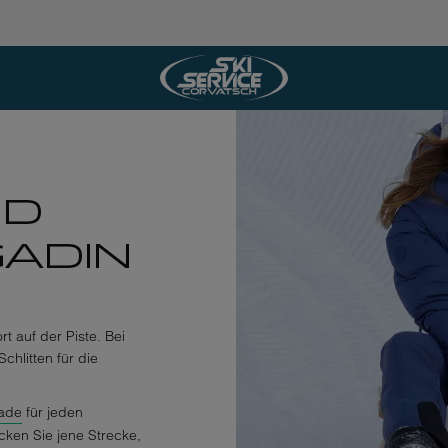
ND
GADIN
t auf der Piste. Bei
chlitten für die
rade
für jeden
ken Sie jene Strecke,