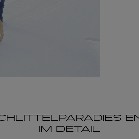
CHLITTEL­PARADIES E
IM DETAIL