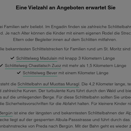
Eine Vielzahl an Angeboten erwartet Sie
bei Familien sehr beliebt. Im Engadin finden sie zahlreiche Schlittelba
nd. Je nach Alter können die Kinder mit einem eigenen Rodel die Stre
Eltern oder Begleiter:innen auf dem Schlitten mitfahren.
Die bekanntesten Schlittelstrecken für Familien rund um St. Moritz sind
Schlittelweg Madulain
mit knapp 3 Kilometern Länge
Schlittelweg Chastlatsch Zuoz
mit mehr als 1,5 Kilometern Länge
Schlittelweg Bever
mit einem Kilometer Länge
 steht die
Schlittelbahn auf Muottas Muragl
. Die 4,2 Kilometer lange, te
zahlreiche Kurven. Der turbulente Kurs führt durch den Wald und biet
 auf die umliegenden Berge. Für diese Schlittelbahn sollten Sie unbe
ie Sicherheitsvorschriften für die Abfahrt halten. Für kleinere Kinder n
-Bergün
ist eine der längsten und bekanntesten Schlittelbahnen der Al
recke liegt auf der gesperrten Albula-Passstrasse und führt durch das 
enbahnstrecke von Preda nach Bergün. Mit der Bahn geht es wieder