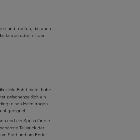
hnen und -routen, die auch
cke fahren oder mit den
:
ils steile Fahrt bietet hohe
et zwischenzeitlich ein
dingt einen Helm tragen
icht geeignet.
pen und ein Spass für die
schönste Teilstück der
 zum Start und am Ende