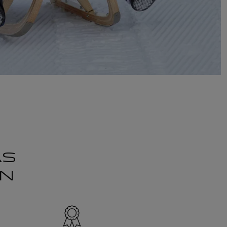
AS
IN