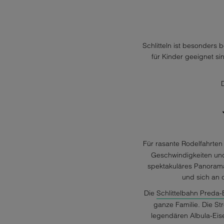
Schlitteln ist besonders 
für Kinder geeignet si
Für rasante Rodelfahrten
Geschwindigkeiten und 
spektakuläres Panorama
und sich an d
Die
Schlittelbahn Preda
ganze Familie. Die St
legendären Albula-Eis