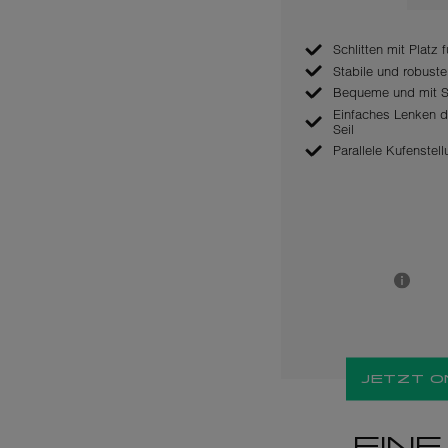
Schlitten mit Platz
Stabile und robust
Bequeme und mit S
Einfaches Lenken d
Seil
Parallele Kufenstell
JETZT O
EIN