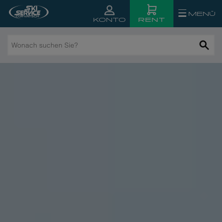
MENÜ
RENT
KONTO
Wonach
suchen
Sie?