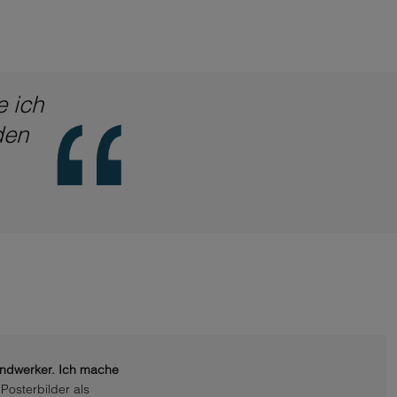
e ich
den
andwerker. Ich mache
Posterbilder als