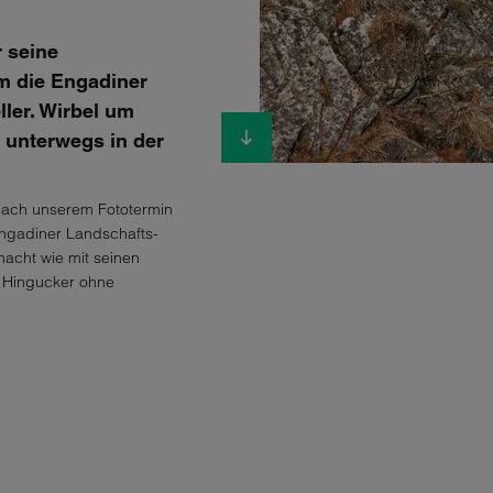
r seine
m die Engadiner
ler. Wirbel um
r unterwegs in der
 nach unserem Fototermin
 Engadiner Landschafts-
acht wie mit seinen
d Hingucker ohne