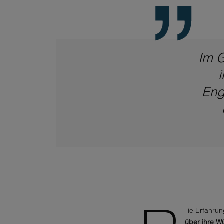
Im G
Eng
D
ie Erfahru
über ihre W