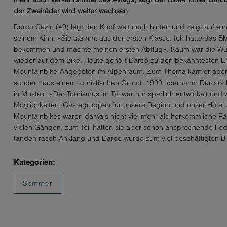
der Zweiräder wird weiter wachsen
Darco Cazin (49) legt den Kopf weit nach hinten und zeigt auf ein
seinem Kinn: «Sie stammt aus der ersten Klasse. Ich hatte das 
bekommen und machte meinen ersten Abflug». Kaum war die Wu
wieder auf dem Bike. Heute gehört Darco zu den bekanntesten En
Mountainbike-Angeboten im Alpenraum. Zum Thema kam er aber ni
sondern aus einem touristischen Grund: 1999 übernahm Darco’s Mu
in Müstair: «Der Tourismus im Tal war nur spärlich entwickelt und
Möglichkeiten, Gästegruppen für unsere Region und unser Hotel 
Mountainbikes waren damals nicht viel mehr als herkömmliche Räd
vielen Gängen, zum Teil hatten sie aber schon ansprechende Fe
fanden rasch Anklang und Darco wurde zum viel beschäftigten B
Kategorien:
Sommer