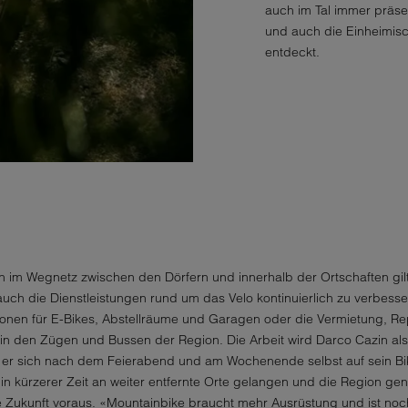
auch im Tal immer präse
und auch die Einheimisc
entdeckt.
im Wegnetz zwischen den Dörfern und innerhalb der Ortschaften gilt
auch die Dienstleistungen rund um das Velo kontinuierlich zu verbes
ionen für E-Bikes, Abstellräume und Garagen oder die Vermietung, R
 in den Zügen und Bussen der Region. Die Arbeit wird Darco Cazin al
 er sich nach dem Feierabend und am Wochenende selbst auf sein Bike
h in kürzerer Zeit an weiter entfernte Orte gelangen und die Region g
e Zukunft voraus. «Mountainbike braucht mehr Ausrüstung und ist noc