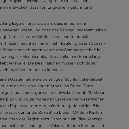
nige Projekte involviert. Allegra hat sich zu einem
hmen entwickelt, dass von Engadinern geführt und
biking liege einerseits daran, dass immer mehr
 bewegen wollen und dass das Fahrrad insgesamt einen
gt Darco. «In den Städten ist es enorm populär
er Freizeit macht es immer mehr Leuten grossen Spass.»
r Klimaverschiebungen werde das Sommergeschäft in
wichtiger. «Mountainbike, Gravelbike und Roadbiking
iebtheitswelle. Die Destinationen müssen sich darauf
 Nachfrage befriedigen zu können.»
inen Gästen heute als vielseitiges Mountainbike-Gebiet
t zuletzt an der jahrelangen Arbeit von Darco Cazin.
ligen Tourismusorganisation entwickelte er ab 2008 den
terplan und baute mit seinen Leuten einen wesentlichen
teht die Region vor der Herausforderung, den vielen Bikes
Infrastruktur für die Zukunft zu bieten. Mit dem Kanton
einden der Region setzt Darco nun ein Bike-Konzept
ountainbiken hinausgeht: «Velos in all ihren Formen sind