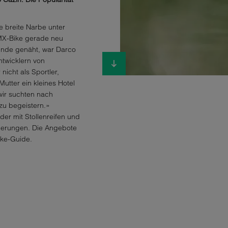
e breite Narbe unter
BMX-Bike gerade neu
nde genäht, war Darco
twicklern von
cht als Sportler,
tter ein kleines Hotel
 wir suchten nach
zu begeistern.»
er mit Stollenreifen und
derungen. Die Angebote
ike-Guide.