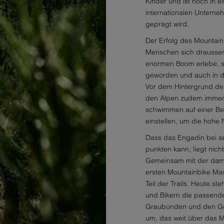
Kinder und ist noch in ei
internationalen Unterne
geprägt wird.
Der Erfolg des Mountain
Menschen sich draussen
enormen Boom erlebe, sa
geworden und auch in d
Vor dem Hintergrund de
den Alpen zudem immer 
schwimmen auf einer Bel
einstellen, um die hohe
Dass das Engadin bei se
punkten kann, liegt nich
Gemeinsam mit der dama
ersten Mountainbike Mas
Teil der Trails. Heute s
und Bikern die passende 
Graubünden und den Gem
um, das weit über das M