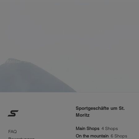
NEWSLETTER ANMELDUN
Unser Newsletter informiert Sie über Neuigkeiten, Angebote und 
Skiservice Corvatsch.
Melden Sie sich an und bleiben Sie top informiert.
Sportgeschäfte um St.
Moritz
Über
Main Shops
4 Shops
FAQ
On the mountain
6 Shops
Bewertungen