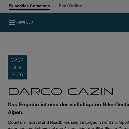
Skiservice Corvatsch
Rent Online
MENÜ
22
JUN
2026
DARCO CAZIN
Das Engadin ist eine der vielfältigsten Bike-Dest
Alpen.
Mountain-, Gravel und Roadbikes sind im Engadin nicht nur Spor
mehr auch Verkehrsmittel des Alltags, sagt der Bike-Pionier Darco